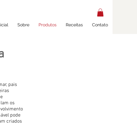
icial
Sobre
Produtos
Receitas
Contato
a
ar, pais
eiras
de
ulam os
nvolvimento
sável pode
jam criados