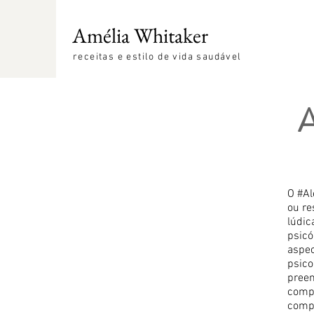
Amélia Whitaker
receitas e estilo de vida saudável
O #Al
ou re
lúdic
psicó
aspec
psico
preen
compr
compo