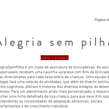
Página In
Alegria sem pilh
sobre o projeto
egriaSemPilha é um clube de assinatura de brincadeiras. Ao assin
sponsáveis recebem uma caixinha surpresa com Kits de brincad
as, direcionadas para cada faixa-etária da crianças. Uma equipe 
logos fará uma seleção de atividades, que além de divertir, estim
tos cognitivos, afetivos e motores dos diversos estágios do dese
motor. Para um atendimento ainda mais personalizado, o respon
cher uma ficha detalhada de sua criança, para que seus Kits se
eendendo as necessidades de adaptação sensoriais, sociais,
rtamentais e de crescimento individual.